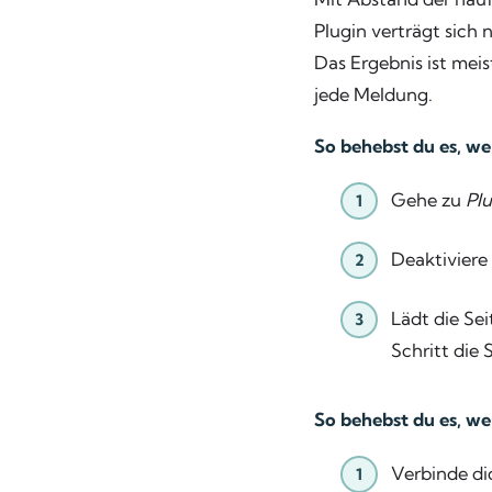
Plugin verträgt sic
Das Ergebnis ist mei
jede Meldung.
So behebst du es, we
Gehe zu
Plu
Deaktiviere
Lädt die Se
Schritt die 
So behebst du es, wen
Verbinde di