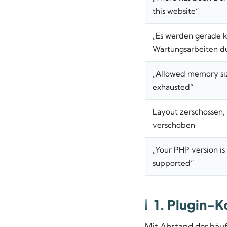
this website“
„Es werden gerade k
Wartungsarbeiten d
„Allowed memory si
exhausted“
Layout zerschossen, 
verschoben
„Your PHP version is
supported“
1. Plugin-K
Mit Abstand der häu