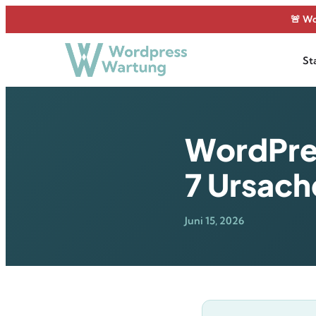
Zum
🚨 Wo
Inhalt
springen
St
WordPre
7 Ursach
Juni 15, 2026