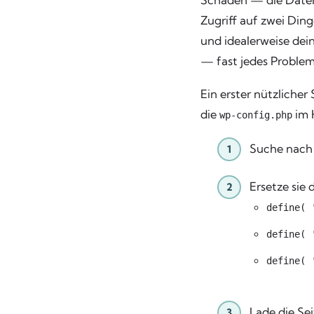
Schaden — die Daten i
Zugriff auf zwei Din
und idealerweise dei
— fast jedes Problem 
Ein erster nützlicher
die
im 
wp-config.php
Suche nac
Ersetze sie 
define( 
define( 
define( 
Lade die Sei