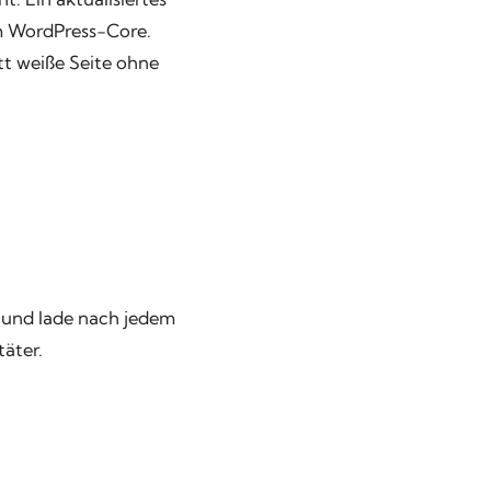
m WordPress-Core.
tt weiße Seite ohne
r und lade nach jedem
täter.