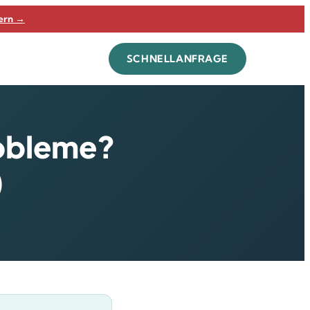
dern →
SCHNELLANFRAGE
obleme?
)