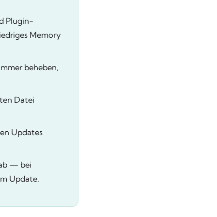
d Plugin-
niedriges Memory
t immer beheben,
kten Datei
en Updates
 ab — bei
em Update.