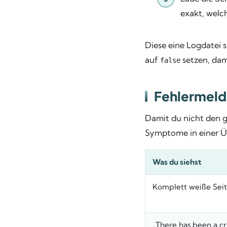
exakt, welc
Diese eine Logdatei s
auf
setzen, dam
false
Fehlermeld
Damit du nicht den g
Symptome in einer Ü
Was du siehst
Komplett weiße Seit
„There has been a cri