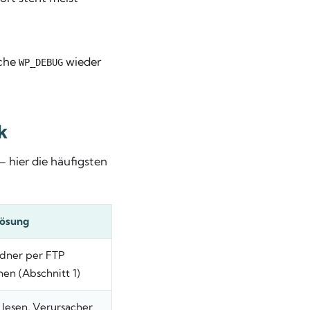
uche
wieder
WP_DEBUG
k
 hier die häufigsten
Lösung
dner per FTP
n (Abschnitt 1)
 lesen, Verursacher