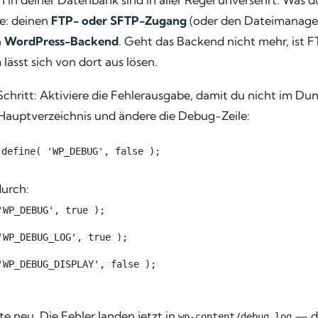
n deiner Datenbank sind in aller Regel unversehrt. Was du 
ge: deinen
FTP- oder SFTP-Zugang
(oder den Dateimanager
n
WordPress-Backend
. Geht das Backend nicht mehr, ist 
lässt sich von dort aus lösen.
 Schritt: Aktiviere die Fehlerausgabe, damit du nicht im Du
Hauptverzeichnis und ändere die Debug-Zeile:
h
define( 'WP_DEBUG', false );
durch:
'WP_DEBUG', true );
'WP_DEBUG_LOG', true );
'WP_DEBUG_DISPLAY', false );
te neu. Die Fehler landen jetzt in
— do
wp-content/debug.log