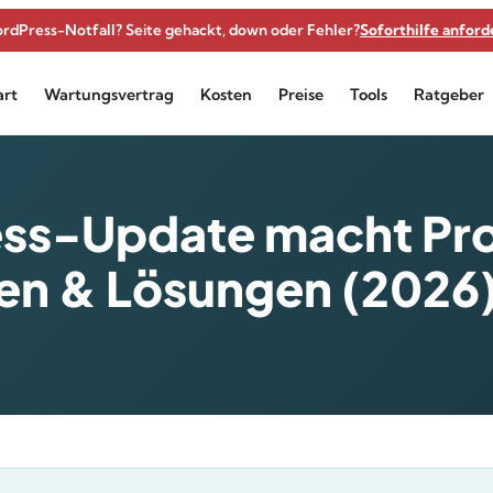
rdPress-Notfall? Seite gehackt, down oder Fehler?
Soforthilfe anfor
art
Wartungsvertrag
Kosten
Preise
Tools
Ratgeber
ss-Update macht Pr
en & Lösungen (2026