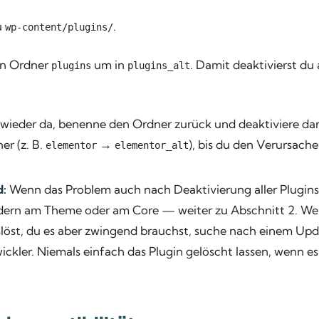
u
.
wp-content/plugins/
n Ordner
um in
. Damit deaktivierst du 
plugins
plugins_alt
te wieder da, benenne den Ordner zurück und deaktiviere dan
er (z. B.
→
), bis du den Verursach
elementor
elementor_alt
d:
Wenn das Problem auch nach Deaktivierung aller Plugins bl
ndern am Theme oder am Core — weiter zu Abschnitt 2. We
slöst, du es aber zwingend brauchst, suche nach einem Upd
ickler. Niemals einfach das Plugin gelöscht lassen, wenn e