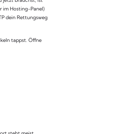
jetzt brauchst, ist
 im Hosting-Panel)
FTP dein Rettungsweg
nkeln tappst. Öffne
rt steht meist