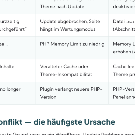
Theme nach Update
deaktivie
urzzeitig
Update abgebrochen, Seite
Datei
.mai
urchgeführt“
hängt im Wartungsmodus
(Abschnitt
ze …
PHP Memory Limit zu niedrig
Memory L
erhöhen (
Inhalte
Veralteter Cache oder
Cache leer
Theme-Inkompatibilität
Theme prü
 no longer
Plugin verlangt neuere PHP-
PHP-Versi
Version
Panel anh
onflikt — die häufigste Ursache
figste Grund, warum ein WordPress-Update Probleme macht: