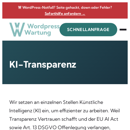
Zum
🚨 WordPress-Notfall? Seite gehackt, down oder Fehler?
Inhalt
Soforthilfe anfordern →
springen
SCHNELLANFRAGE
KI-Transparenz
Wir setzen an einzelnen Stellen Künstliche
Intelligenz (KI) ein, um effizienter zu arbeiten. Weil
Transparenz Vertrauen schafft und der EU AI Act
sowie Art. 13 DSGVO Offenlegung verlangen,