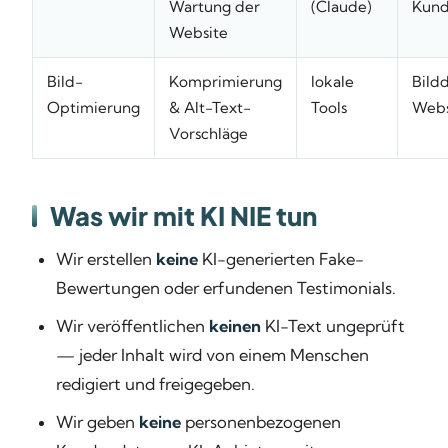
Wartung der
(Claude)
Kund
Website
Bild-
Komprimierung
lokale
Bild
Optimierung
& Alt-Text-
Tools
Webs
Vorschläge
Was wir mit KI NIE tun
Wir erstellen
keine
KI-generierten Fake-
Bewertungen oder erfundenen Testimonials.
Wir veröffentlichen
keinen
KI-Text ungeprüft
— jeder Inhalt wird von einem Menschen
redigiert und freigegeben.
Wir geben
keine
personenbezogenen