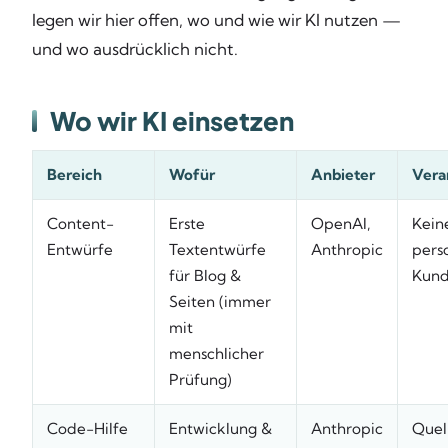
legen wir hier offen, wo und wie wir KI nutzen —
und wo ausdrücklich nicht.
Wo wir KI einsetzen
Bereich
Wofür
Anbieter
Vera
Content-
Erste
OpenAI,
Kein
Entwürfe
Textentwürfe
Anthropic
pers
für Blog &
Kund
Seiten (immer
mit
menschlicher
Prüfung)
Code-Hilfe
Entwicklung &
Anthropic
Quel